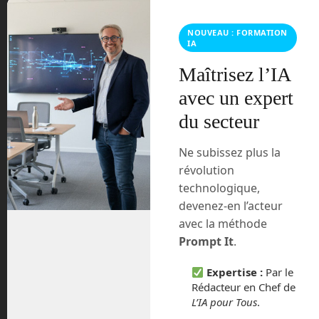
développé une intelligence artificielle
(IA), Apate, un chatbot capable de
converser avec les arnaqueurs qui
NOUVEAU : FORMATION
IA
appellent au hasard des numéros de
téléphone. Le but : les faire perdre leur
Maîtrisez l’IA
temps et les dissuader de continuer leur
avec un expert
activité frauduleuse.
du secteur
Tags:
AI
Apate
Read more
Australie
chatbot
ia
intelligence
Ne subissez plus la
artificielle
révolution
technologique,
devenez-en l’acteur
7
Intervention au LUDyLAB dans
avec la méthode
Juil
le cadre de l’#Exploratoryum
Prompt It
.
Posted by:
Frédéric Boisdron
Categories:
Expertise :
Par le
Conférence
No comments
Rédacteur en Chef de
L’IA pour Tous
.