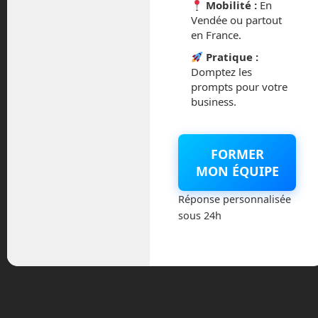
Mobilité :
En
Vendée ou partout
en France.
Pratique :
Domptez les
prompts pour votre
business.
FORMER
Intervention de Frédéric Boisdron, aux
MON ÉQUIPE
côtés de Laurence Devillers,
Emmanuelle Roux et Pierre-Antoine
Réponse personnalisée
Gourraud au LUDyLAB lors de
sous 24h
l’#Exploratoryum.
Tags:
agents
Read more
intelligents
conférence
Exploratoryum
intelligence artificielle
LUDyLAB
robot
robotique
robots
table ronde