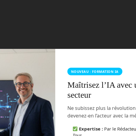
NOUVEAU : FORMATION IA
Maîtrisez l’IA avec 
secteur
Ne subissez plus la révolutio
devenez-en l’acteur avec la 
Expertise :
Par le Rédacte
Tous
.