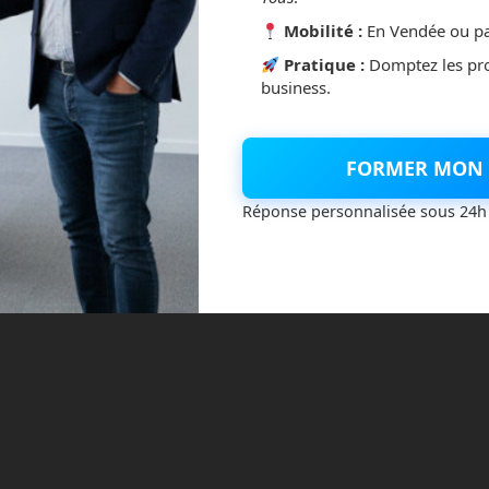
Mobilité :
En Vendée ou pa
Pratique :
Domptez les pr
business.
FORMER MON 
Réponse personnalisée sous 24h