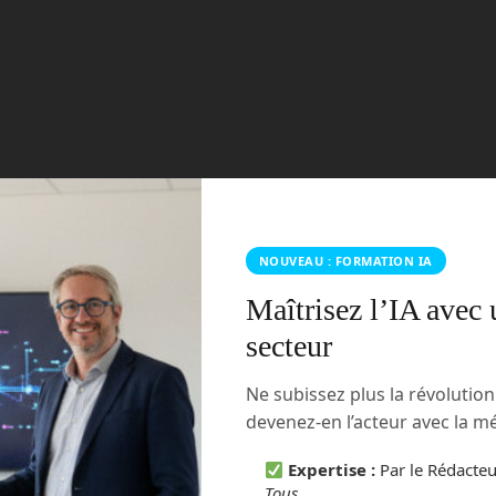
sique des particules avec le CERN et explorez les
grâce à Starlink dans cette nouvelle chronique Futurs
 vision : l’innovation redéfinit notre monde.
eur
cyberattaque
Emmanuel Chopot
FCC
fibre
Read more
mériques
GPT-4
Graffiti Urban Radio
ia
intelligence
radio
robot aspirateur
starlink
youtube
NOUVEAU : FORMATION IA
oïde de LimX Dynamics
Maîtrisez l’IA avec 
tegories:
Divers
Humanoïdes
No comments
secteur
Ne subissez plus la révolutio
devenez-en l’acteur avec la 
Expertise :
Par le Rédacte
Tous
.