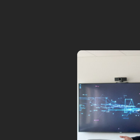
Plongez dans l’avenir de la phy
alternatives à la fibre optique 
Numériques. Deux domaines, une
Tags:
AI
ascender
CERN
collisionnn
optique
Frédéric Boisdron
Futurs Nu
artificielle
migo robotics
mistral
pix.fr
25
CL-1, le robot human
Jan
Posted by:
Frédéric Boisdron
Ca