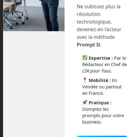
comparatif cannes blanches
comparatif cannes
blanches électroniques
embouts canne blanche
en
Ne subissez plus la
route vers le futur
Frédéric Boisdron
mars smiley
podotactile
robot magasin
robot mars smiley
robot
révolution
shoprite
robot smiley
savioke relay
savioke smiley
space perspective
tech actus
tech news
tourisme
technologique,
spatial
devenez-en l’acteur
avec la méthode
Prompt It
.
22
Pourquoi a t-on peur des robots ?
Mar
Expertise :
Par le
La vallée de l’étrange
Rédacteur en Chef de
L’IA pour Tous
.
Posted by:
Frédéric Boisdron
Categories:
En
Route vers le Futur
No comments
Mobilité :
En
Vendée ou partout
en France.
Pratique :
Domptez les
prompts pour votre
business.