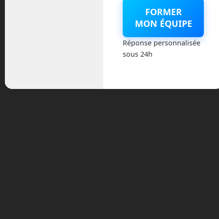
FORMER
Vallée de l’étrange Avez-vous déjà
MON ÉQUIPE
ressenti un malaise en voyant un robot
recouvert d’une peau synthétique ? Quel
Réponse personnalisée
sentiment ce robot de télé-présence, le
sous 24h
Telenoid, vous procure t-il ? Une peur ?
Un dégoût ? Un malaise ? Hé bien, c’est
parfaitement normal ! Vous êtes entré
dans l’Uncanny Valley, ou vallée de
l’étrange ! La vallée de l’étrange est une
théorie […]
Tags:
actualité
Read more
technologie
androide
artemis 1
artemis 2
coulrophobie
en route vers le futur
Ernst Jentsch
Frédéric Boisdron
freud
inquiétante étrangeté
Masahiro Mori
navire océanographique
navire
vertical
pédiophobie
peur des clowns
peur des
poupées
peur du robot
phobie du robot
polar pod
pourquoi nous avons peur des robots
robot
dangereux
rv flip
sls green run
sls hot fire
tech actus
tech news
test fusee sls
uncanny valley
vallée de
l'étrange