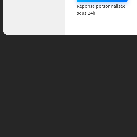
Actualités
Réponse personnalisée
sous 24h
Astronautique
Blog
Boisdron.com
Business
Chroniques
Cobotique
Conférence
Divers
Drones