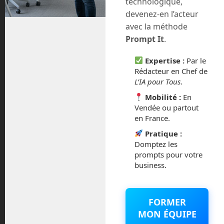
technologique,
juillet 2020
devenez-en l’acteur
avec la méthode
août 2018
Prompt It
.
juillet 2016
Expertise :
Par le
Rédacteur en Chef de
février 2016
L’IA pour Tous
.
Mobilité :
En
octobre 2014
Vendée ou partout
en France.
septembre 2014
Pratique :
Domptez les
août 2014
prompts pour votre
business.
FORMER
Catégories
MON ÉQUIPE