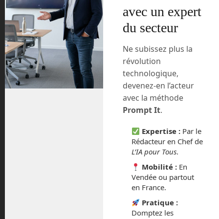
mars 2024
avec un expert
du secteur
février 2024
Ne subissez plus la
janvier 2024
révolution
décembre 2023
technologique,
devenez-en l’acteur
novembre 2023
avec la méthode
Prompt It
.
octobre 2023
Expertise :
Par le
septembre 2023
Rédacteur en Chef de
L’IA pour Tous
.
août 2023
Mobilité :
En
Vendée ou partout
juillet 2023
en France.
Pratique :
juin 2023
Domptez les