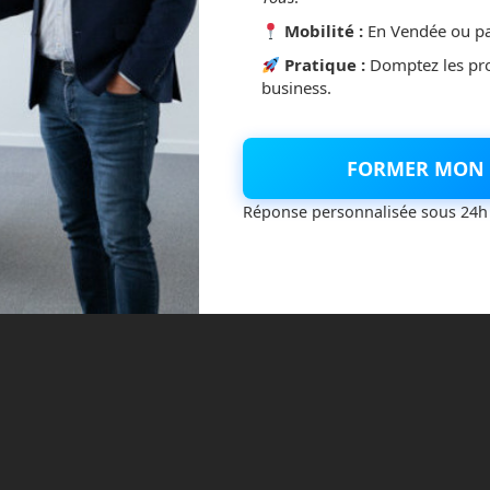
Mobilité :
En Vendée ou pa
Pratique :
Domptez les pr
business.
cite l’expertise de Frédéric Boisdron. Cette fois, la rubrique
 20h s’attaque à une vidéo virale mettant en scène de faux
FORMER MON 
és avec IA en Chine, un contenu aussi spectaculaire que
Réponse personnalisée sous 24h
sinformation
fact-checking
fake news robots
Frédéric
Read more
rtificielle
journal de 20h
Les Vérificateurs TF1
robot
 militaire
robots
robots soldats
Ukraine robots
Games 2025 : Les JO des robots
tegories:
Humanoïdes
No comments