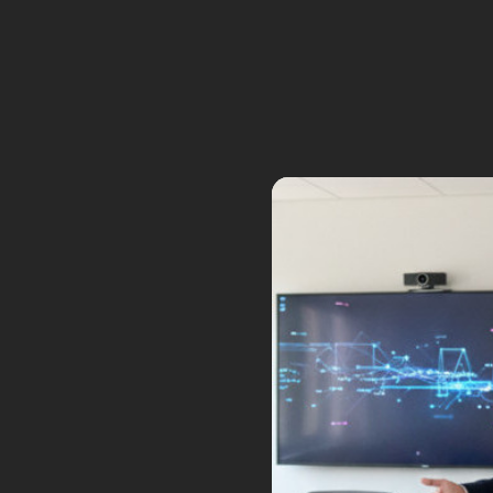
Entre promesses marketing et 
franchit un cap décisif vers une
Tags:
Automatisation industrielle
cyc
robotique
Robotique humanoïde
rob
26
TF1 fait appel à Boisdr
Fév
robots soldats
Posted by:
Frédéric Boisdron
Ca