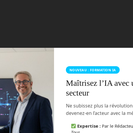
usines automatisées, la robotique humanoïde en 2026
 maturité industrielle concrète.
le de la hype
Gartner
humanoïde
IA incarnée
robot
Read more
ots
NOUVEAU : FORMATION IA
on.com pour démêler le vrai du faux sur les
Maîtrisez l’IA avec 
secteur
tegories:
Boisdron.com
No comments
Ne subissez plus la révolutio
devenez-en l’acteur avec la 
Expertise :
Par le Rédacte
Tous
.