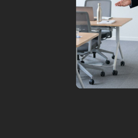
Pour la troisième fois, TF1 solli
Les Vérificateurs du journal de
robots humanoïdes soldats arm
trompeur.
Tags:
AI
armée robot
deepfake IA
dé
Boisdron
humanoïde
ia
intelligence a
robot humanoïde
robotique
robotique
Unitree G-1
1
World Humanoid Robot 
Sep
Posted by:
Frédéric Boisdron
Ca