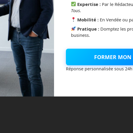
Expertise :
Par le Rédacte
Tous
.
Mobilité :
En Vendée ou pa
Pratique :
Domptez les pr
s
business.
FORMER MON 
Réponse personnalisée sous 24h
lés
Votre veille sur un plateau,
AI
tous les lundi 9H
technologie
aldebaran