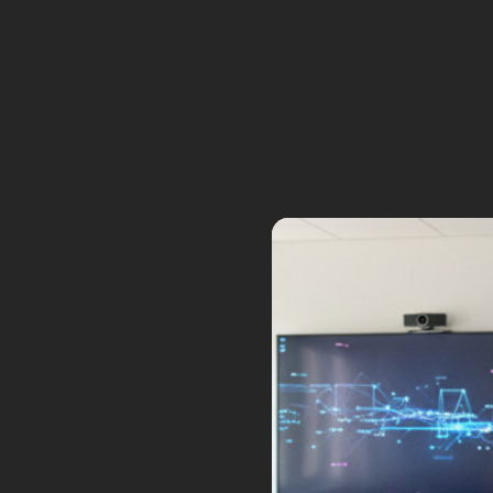
Utilisation des hologrammes dans
l’impression 3D volumétrique
Et si les hologrammes permettait de fair
de l’impression 3D additive à la vitesse d
l’éclair ? C’est la proposition de l’EPFL e
l’Université du Danemark. Preuves à
l’appui...