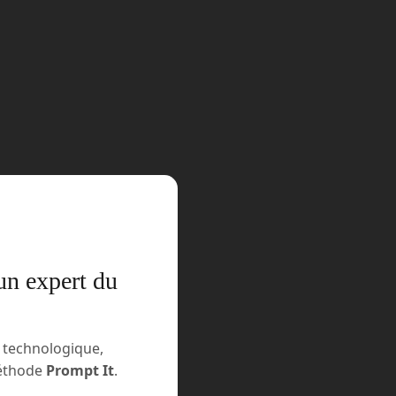
024 : 10 ans d’innovation au
e l’industrie 4.0
u 19 septembre 2024, la Cité
tionale de Lyon accueillera la 10ème
 du SIDO. Celui-ci est le salon
n de référence dédié aux solutions
ologies IoT,...
un expert du
n technologique,
méthode
Prompt It
.