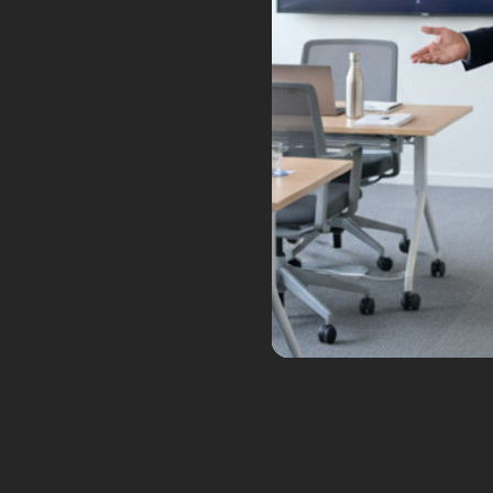
Serendix50, des maisons imprimée
en 3D à moins de 40 000 €
Vous rêvez d’une maison confortable,
écologique et économique ? C’est
désormais possible grâce à Serendix50,
des maisons imprimées en 3D qui coûte
moins de 40 000 €. Ce projet innovant,...
Rechercher
Mots-c
actualité 