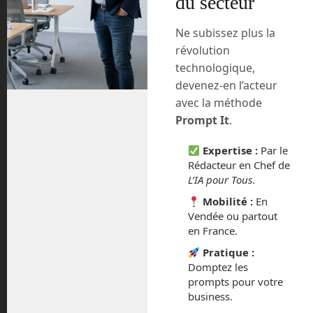
du secteur
Ne subissez plus la
révolution
technologique,
devenez-en l’acteur
avec la méthode
Prompt It
.
L’IA pour Tous n°2 : cent pages sans langue
Expertise :
Par le
de bois sur l’IA
Rédacteur en Chef de
L’IA pour Tous
.
En kiosque dès le 1er avril 2026, L’IA pour Tous
Mobilité :
En
numéro 2 affronte les vraies questions sur l’IA, sans
Vendée ou partout
ménager personne.
en France.
Pratique :
Domptez les
prompts pour votre
business.