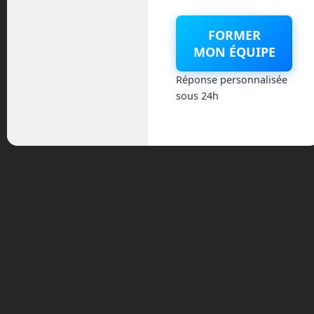
FORMER
MON ÉQUIPE
Réponse personnalisée
sous 24h
Claude devance ChatGPT en téléchargements
: l’éthique s’impose comme arme
concurrentielle
Pour la première fois, Claude devance ChatGPT en
nombre de nouveaux utilisateurs. Derrière ce
basculement, un refus d’Anthropic de collaborer
sans restrictions avec le Pentagone a déclenché une
onde de...