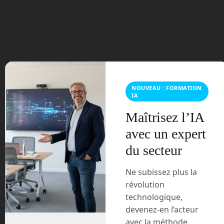
NOUVEAU : FORMATION
IA
En Route vers le Futur,
Maîtrisez l’IA
votre magazine Tech sur
avec un expert
Youtube
du secteur
Ne subissez plus la
révolution
technologique,
devenez-en l’acteur
avec la méthode
Archives