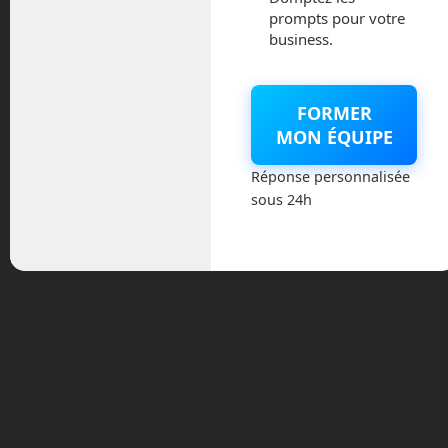
prompts pour votre
business.
La folle histoire des robots
FORMER
martiens
22
MON ÉQUIPE
Fév
Posted by:
Frédéric Boisdron
Categories:
En
Route vers le Futur
1 Comment
Réponse personnalisée
sous 24h