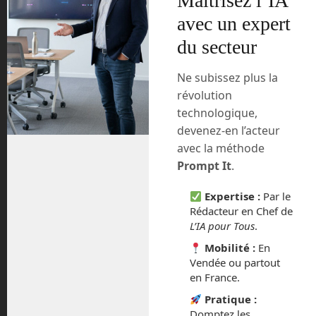
Maîtrisez l’IA
avec un expert
du secteur
Ne subissez plus la
Si son lanceur Vulcan Centaur est prêt à
révolution
temps, la navette spatiale Dream Chaser
technologique,
de Sierra Space effectuera son premier
devenez-en l’acteur
vol fin 2023.
avec la méthode
Tags:
Blue Origin
Boeing
Dream Chaser
Epic
Prompt It
.
(suite…)
Maiden
Hermes
nasa
navette spatiale
Orbital Reef
Sierre Space
spacex
Starliner CST-100
starship
Tenacity
Vulcan Centaur
Expertise :
Par le
Rédacteur en Chef de
L’IA pour Tous
.
« Phoenix de Sanctuary AI, un robot humanoïde mul
Mobilité :
En
titâche
Vendée ou partout
en France.
Apple Vision Pro : révolution ou évolution ? »
Pratique :
Domptez les