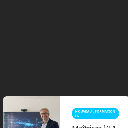
ErgoCub, le robot qui veut aider les travailleurs dans
les entrepôts »
Dream Chaser : la petite navette va
bientôt rejoindre l’espace
5
Juin
Posted by:
Frédéric Boisdron
Categories:
Astronautique
No comments
NOUVEAU : FORMATION
IA