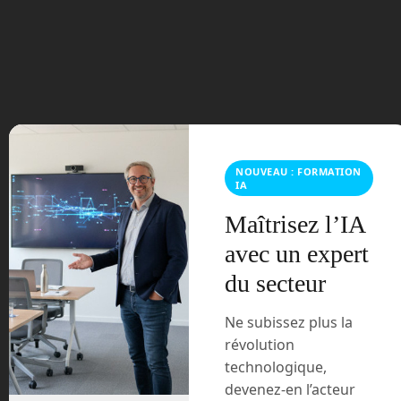
La société américaine
Stratolaunch
vient
de faire voler un prototype d’un nouveau
véhicules aérien qui pourrait un jour
déboucher sur une
navette spatiale
.
Tags:
Black Ice
Boeing
Cerberus Capital
(suite…)
Management
drone
hypersonique
Lockheed
Martin
Microsoft
navette spatiale
SpaceShipThree
spacex
Stratolaunch
Talon A
Talon Z
Virgin
Galactic
NOUVEAU : FORMATION
IA
« La batterie de sable : une solution de stockage de
Maîtrisez l’IA
l’énergie verte ?
avec un expert
du secteur
TIAGo Pro Edition : le robot spécialiste de la manipul
ation mobile »
Ne subissez plus la
révolution
technologique,
devenez-en l’acteur