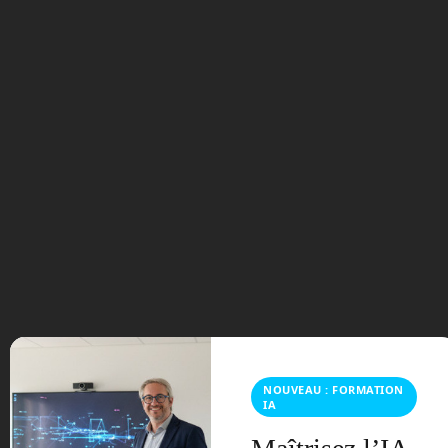
RoboThes
pian de
Engineer
ed Arts
(Grande-
Bretagne)
Taille
:
1,75 m
Poids
:
33 kg
Déplacem
NOUVEAU : FORMATION
ent
IA
: Statique
Fonction
: Événementiel