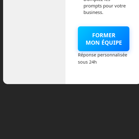
RoboThespian est déjà
largement
prompts pour votre
, principalement
utilisé dans le monde
business.
dans les parcs d’attractions, les musées
ou comme personnage de théâtre. En
France, le Futuroscope l’exploite toute
FORMER
l’année à l’entrée du pavillon de «
La
MON ÉQUIPE
« .
Danse des Robots
Réponse personnalisée
sous 24h