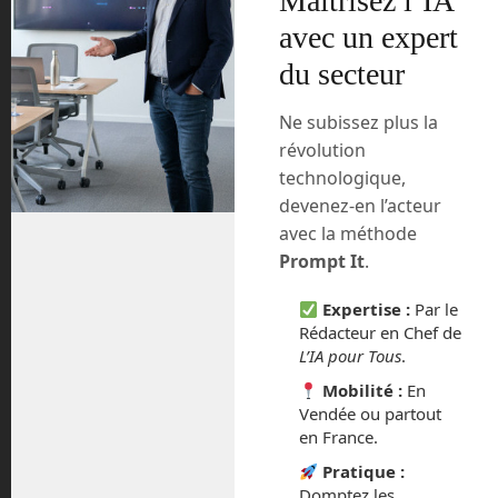
Maîtrisez l’IA
avec un expert
L’originalité du RoboThespian sont ses
mouvements, générés par des moteurs
du secteur
à air comprimé. Seule la partie située au
dessus du bassin bouge. Ce robot a été
Ne subissez plus la
conçu pour
animer par ses gestes
révolution
. Pour
précis et son regard humain
technologique,
produire cet effet, ce sont
deux petits
devenez-en l’acteur
écrans qui représentent les yeux
avec la méthode
permettant de personnaliser ceux-ci à
Prompt It
.
l’extrême. RoboThespian est
télé-piloté
à distance par le biais d’une borne
Expertise :
Par le
. Son pilote voit ce que le robot
tactile
Rédacteur en Chef de
voit grâce à une caméra située sur le
L’IA pour Tous
.
front du robot. La tablette permet
Mobilité :
En
d’émettre des phrases pré-enregistrées
Vendée ou partout
qui sont liées à des séquences de
en France.
mouvements.
Pratique :
Domptez les