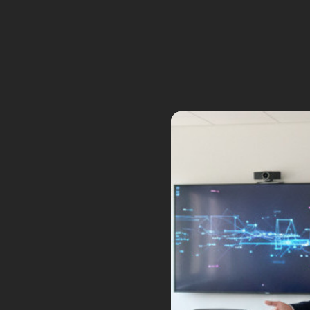
5
Sep
Posted by:
Frédéric Boisdron
Ca
La
fusée
révolutionnaire Starshi
premier vol orbital dans les proc
projet Starship fait face à des
Tags:
B9
lune
S25
spa
(suite…)