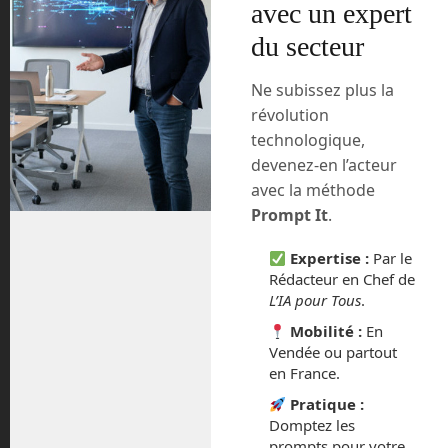
avec un expert
du secteur
Ne subissez plus la
révolution
technologique,
Prêt à
devenez-en l’acteur
avec la méthode
transformer
Prompt It
.
votre façon de
Expertise :
Par le
Rédacteur en Chef de
L’IA pour Tous
.
travailler ?
Mobilité :
En
Vendée ou partout
en France.
Ne laissez pas passer cette
Pratique :
Domptez les
opportunité !
prompts pour votre