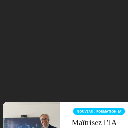
Libération du temps
stratégique
-43% de tâches répétitives
★★★★★
« L’IA générative absorbe les tâches à
faible valeur ajoutée (synthèses, mails,
mise en forme), libérant du temps pour le
cœur de métier. » (Source : Étude
Accenture)
NOUVEAU : FORMATION IA
Maîtrisez l’IA