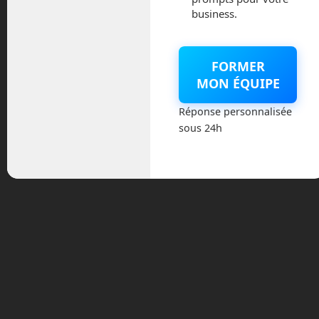
L’IA transforme déjà votre
business.
secteur.
Prenez de l’avance
FORMER
MON ÉQUIPE
maintenant.
Réponse personnalisée
sous 24h
S’inscrire maintenant
Demander un devis