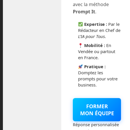
avec la méthode
Prompt It
.
Expertise :
Par le
Rédacteur en Chef de
L’IA pour Tous
.
Rechercher
Mobilité :
En
Vendée ou partout
en France.
Pratique :
Domptez les
prompts pour votre
business.
Mots-clés
AI
actualité technologie
aldebaran
FORMER
boston dynamics
Allemagne
Amazon
MON ÉQUIPE
ChatGPT
chine
elon musk
en route
Réponse personnalisée
Emmanuel Chopot