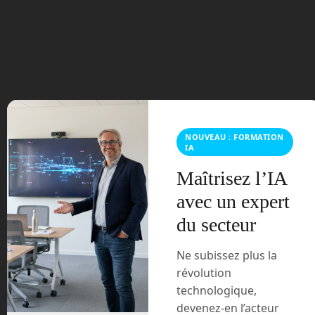
en kiosque. Dans ce numéro exceptionnel, vous
découvrirez tout sur le robot le plus célèbre du monde,
Asimo de Honda. Nous avons...
NOUVEAU : FORMATION
IA
Maîtrisez l’IA
avec un expert
du secteur
Planète Robots 28 en kiosque
Ne subissez plus la
Le dernier numéro de votre magazine de robotique est
révolution
disponible ! Sans plus attendre, un extrait de l’édito de
technologique,
ce numéro : Le 5 juin dernier a été un jour...
devenez-en l’acteur