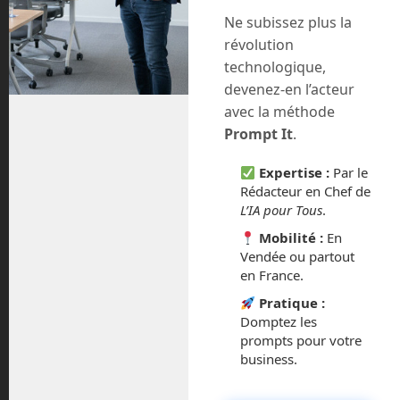
Ne subissez plus la
mars 2026
révolution
technologique,
février 2026
devenez-en l’acteur
janvier 2026
avec la méthode
Prompt It
.
novembre 2025
Expertise :
Par le
Rédacteur en Chef de
octobre 2025
L’IA pour Tous
.
septembre 2025
Mobilité :
En
Vendée ou partout
en France.
août 2025
Pratique :
février 2025
Domptez les
prompts pour votre
business.
décembre 2024