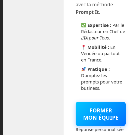
avec la méthode
Prompt It
.
Expertise :
Par le
Rédacteur en Chef de
L’IA pour Tous
.
Rechercher
Mobilité :
En
Vendée ou partout
en France.
Pratique :
Domptez les
prompts pour votre
business.
Mots-clés
AI
actualité technologie
aldebaran
FORMER
boston dynamics
Allemagne
Amazon
MON ÉQUIPE
ChatGPT
chine
elon musk
en route
Réponse personnalisée
Emmanuel Chopot