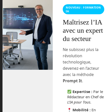
Youtube
NOUVEAU : FORMATION
IA
Maîtrisez l’IA
avec un expert
du secteur
Archives
Ne subissez plus la
août 2026
révolution
technologique,
juillet 2026
devenez-en l’acteur
avec la méthode
mai 2026
Prompt It
.
mars 2026
Expertise :
Par le
Rédacteur en Chef de
février 2026
L’IA pour Tous
.
Mobilité :
En