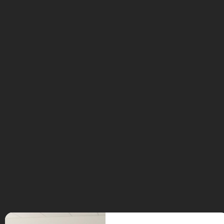
Vous devez
vous connecter
pour publier un commentaire.
Ce site utilise Akismet pour réduire les indésirables.
En
savoir plus sur la façon dont les données de vos
commentaires sont traitées
.
En Route vers le Futur,
votre magazine Tech sur