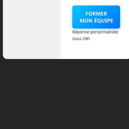
En Route vers le Futur,
FORMER
votre magazine Tech sur
MON ÉQUIPE
Youtube
Réponse personnalisée
sous 24h
Archives
août 2026
juillet 2026
mai 2026
mars 2026