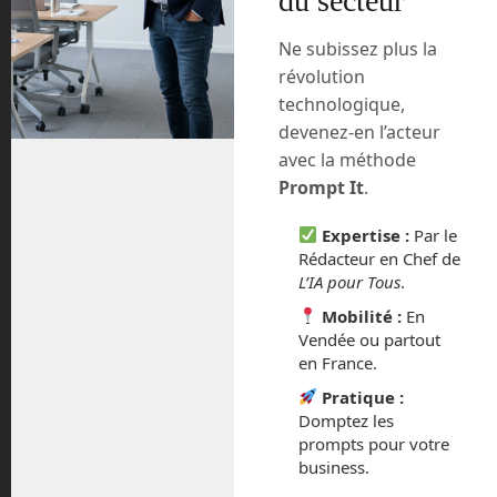
du secteur
Ne subissez plus la
Laisser un commentaire
révolution
technologique,
Vous devez
vous connecter
pour publier un commentaire.
devenez-en l’acteur
Ce site utilise Akismet pour réduire les indésirables.
En
avec la méthode
savoir plus sur la façon dont les données de vos
Prompt It
.
commentaires sont traitées
.
Expertise :
Par le
Rédacteur en Chef de
L’IA pour Tous
.
Mobilité :
En
Vendée ou partout
en France.
Pratique :
Domptez les
prompts pour votre
business.