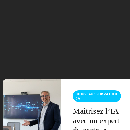
bois sur l’IA”
2 Pings/Trackbacks for "L’IA pour Tous n°2 : cent pages sans
langue de bois sur l’IA"
Nanobanana2 : l'IA qui révolutionne vos voyages
d'affaires - Planet-Tech
dit :
1 avril 2026 à 4:56 am
[…] Boisdron – L’IA pour Tous n°2 […]
Nanobanana2 devient viral : l'IA qui révolutionne
NOUVEAU : FORMATION
dit :
le voyage - Planet-Tech
IA
Maîtrisez l’IA
1 avril 2026 à 4:56 am
avec un expert
[…] Bois d’Ron – Magazine L’IA pour Tous […]