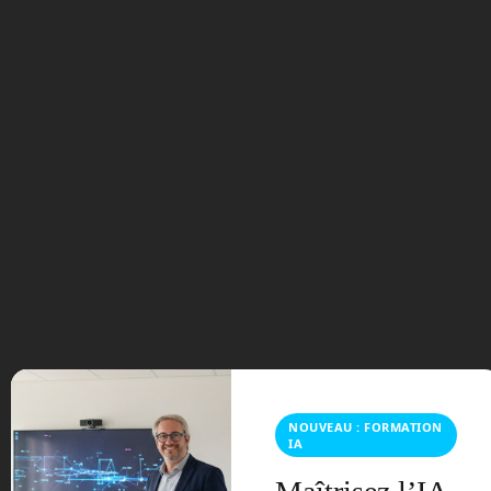
Azure Quantum ©
Microsoft
Microsoft propose un nouveau service
cloud, c’est à dire en ligne, Azure
Quantum. Celui-ci permet, de chez soi,
de vous connecter à un ordinateur
quantique d’environ 11 qubits et d’y
développer des applications. Un langage
spécifique, le Q# (Q Sharp) est mis à
votre disposition pour y arriver. Ce
service est avant tout pour permettre
aux développeurs de s’initier à la
NOUVEAU : FORMATION
programmation d’un ordinateur
IA
quantique, et ainsi d’acquérir de