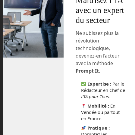
Maîtrisez l’IA
l’expérience avant de pouvoir travailler
sur un véritable ordinateur quantique.
avec un expert
du secteur
Et cela coûte combien ?
Ne subissez plus la
Ben… C’est gratuit ! … enfin presque…
révolution
technologique,
C’est gratuit pendant une heure.
devenez-en l’acteur
Microsoft propose des tutoriels pour
apprendre à programmer un ordinateur
avec la méthode
quantique, qui induit une logique
Prompt It
.
totalement différente de la
programmation classique. Mais une fois
Expertise :
Par le
Rédacteur en Chef de
l’heure passée, la suivante est à 800 € !
L’IA pour Tous
.
Une autre solution existe pour
Mobilité :
En
s’entraîner. Il existe des simulateurs
Vendée ou partout
virtuels d’ordinateurs quantiques comme
en France.
le Quantum Development Kit, qui
Pratique :
contient également le Q#. C’est un kit de
Domptez les