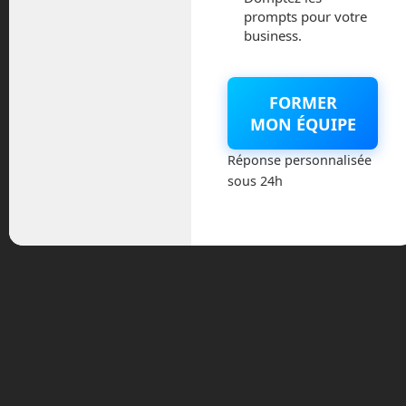
développement complet, open-source et
prompts pour votre
gratuit, qui possède un simulateur pour
business.
tester ses algorithmes. Bien sur, les
capacités de cet ordinateur quantique
simulé sont très faibles.
FORMER
MON ÉQUIPE
Si vous êtes développeur, démarquez-
vous en vous initiant avant tout le monde
Réponse personnalisée
à l’informatique de demain !
sous 24h
Les cabines de Virgin
Hyperloop
Cabine d’une capsule de
Virgin Hyperloop – ©