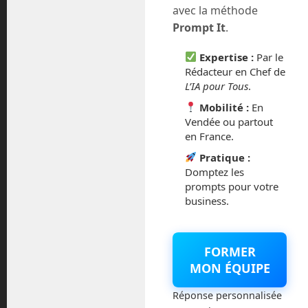
Les robots humanoïdes : découvrir les modèles
avec la méthode
innovants à surveiller
dit :
Prompt It
.
9 mars 2025 à 2:52 pm
Expertise :
Par le
Rédacteur en Chef de
L’IA pour Tous
.
[…] Trois vidéos pour tout savoir sur les robots
humanoïdes […]
Mobilité :
En
Vendée ou partout
en France.
Laisser un commentaire
Pratique :
Domptez les
Vous devez
vous connecter
pour publier un commentaire.
prompts pour votre
business.
Ce site utilise Akismet pour réduire les indésirables.
En
savoir plus sur la façon dont les données de vos
commentaires sont traitées
.
FORMER
MON ÉQUIPE
Réponse personnalisée