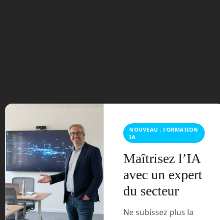
Vous devez
vous connecter
pour publier un commentaire.
Ce site utilise Akismet pour réduire les indésirables.
En
savoir plus sur la façon dont les données de vos
commentaires sont traitées
.
NOUVEAU : FORMATION
IA
Maîtrisez l’IA
avec un expert
du secteur
En Route vers le Futur,
votre magazine Tech sur
Ne subissez plus la