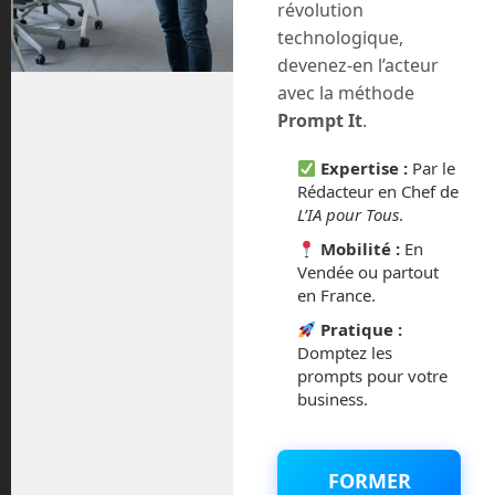
Youtube
révolution
technologique,
devenez-en l’acteur
avec la méthode
Prompt It
.
Expertise :
Par le
Archives
Rédacteur en Chef de
L’IA pour Tous
.
août 2026
Mobilité :
En
Vendée ou partout
en France.
juillet 2026
Pratique :
mai 2026
Domptez les
prompts pour votre
business.
mars 2026
février 2026
FORMER