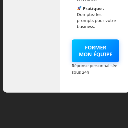
hélicoptère
ingenuity
nasa
robot
Saturne
sonde
Titan
Pratique :
Domptez les
prompts pour votre
« Le Chat Mistral : Faut-il Abandonner ChatGPT ?
business.
L’impression 3D : L’avenir du bâtiment en perspective »
FORMER
MON ÉQUIPE
Réponse personnalisée
Laisser un commentaire
sous 24h
Vous devez
vous connecter
pour publier un commentaire.
Ce site utilise Akismet pour réduire les indésirables.
En
savoir plus sur la façon dont les données de vos
commentaires sont traitées
.