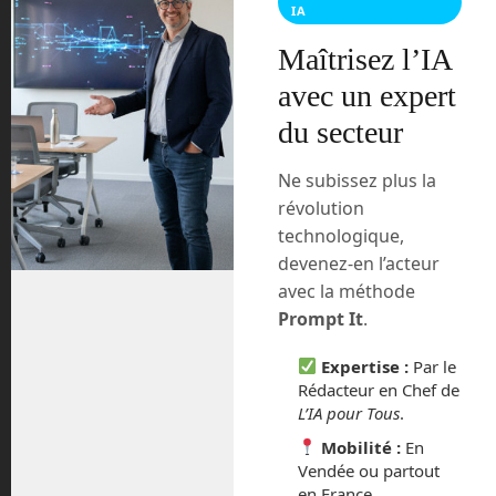
Mensonge ! Lucy ne part pas pour
IA
Jupiter ! Les points de Lagrange.
Maîtrisez l’IA
avec un expert
du secteur
Ne subissez plus la
révolution
technologique,
devenez-en l’acteur
avec la méthode
Prompt It
.
Expertise :
Par le
Rédacteur en Chef de
L’IA pour Tous
.
Mobilité :
En
Vendée ou partout
en France.
Tags:
aérobot
Cassini-Huygens
CNES
dragonfly
drone