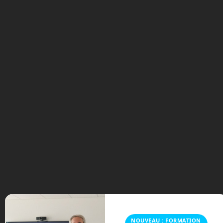
Dragonfly ouvre la voie à de nouvelles
explorations dans le système solaire. La
mission pourrait fournir des indices
précieux sur l’origine de la vie et les
processus chimiques prébiotiques. La
mission Dragonfly promet de
révolutionner notre compréhension de
Titan et de la chimie prébiotique. Cette
aventure spatiale pourrait-elle nous
rapprocher de la découverte de formes
de vie extraterrestres ?
Page officielle du
Dragonfly sur le site de
la NASA
.
Illustration en Une : © NASA
Sur le même sujet
NOUVEAU : FORMATION