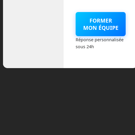
Sur le même sujet
FORMER
Toujours pas de robots humanoïdes
MON ÉQUIPE
dans la rue !
Réponse personnalisée
Documentaire sur le cycle, la courbe de
sous 24h
la Hype