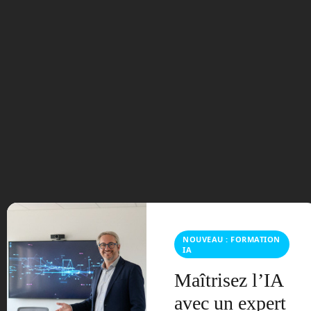
peut être mise au service de la
prévention et de la protection des
travailleurs. Il illustre également les
progrès réalisés dans le domaine de
l’intelligence artificielle. Cette dernière
permet aux machines d’apprendre, de
s’adapter et de communiquer avec les
humains.
Mais le robot ergoCub pose aussi des
questions importantes sur l’impact social,
économique et éthique de l’introduction
des robots dans les environnements de
travail. Quelles seront les conséquences
sur l’emploi, la formation, la santé, la
sécurité, la responsabilité, la confiance,
NOUVEAU : FORMATION
IA
la coopération ou la compétition entre
les humains et les machines ? Comment
Maîtrisez l’IA
garantir le respect des droits, des
avec un expert
valeurs et des besoins des travailleurs