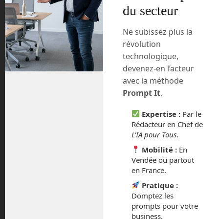
face aux exigences du marché ?
du secteur
Il est hors de question d’ignorer ou
Ne subissez plus la
reporter ces questions. Ces questions ne
révolution
peuvent pas être ignorées ou reportées.
technologique,
Elles doivent être abordées dès
devenez-en l’acteur
maintenant, avec une approche
avec la méthode
participative et multidimensionnelle. Ceci
Prompt It
.
implique tous les acteurs concernés : les
chercheurs, les entreprises, les
Expertise :
Par le
syndicats, les institutions, les
Rédacteur en Chef de
associations, les médias et les citoyens.
L’IA pour Tous
.
Car c’est ensemble que nous devons
Mobilité :
En
construire le futur du travail à l’ère de la
Vendée ou partout
robotique.
en France.
Illustration en Une : © ANews
Pratique :
Domptez les
Site officiel du projet
ergocub
.
prompts pour votre
business.