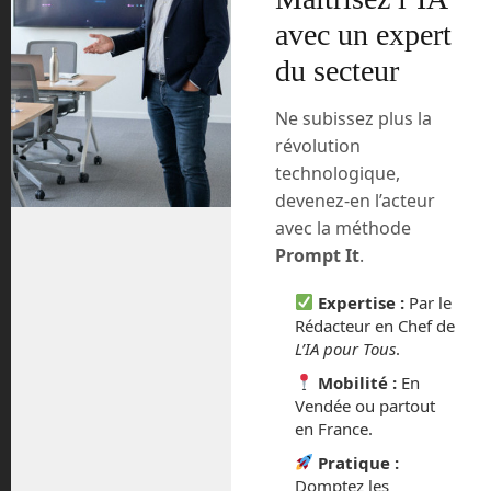
avec un expert
août 2026
du secteur
juillet 2026
Ne subissez plus la
révolution
mai 2026
technologique,
devenez-en l’acteur
mars 2026
avec la méthode
Prompt It
.
février 2026
Expertise :
Par le
janvier 2026
Rédacteur en Chef de
L’IA pour Tous
.
novembre 2025
Mobilité :
En
Vendée ou partout
octobre 2025
en France.
septembre 2025
Pratique :
Domptez les