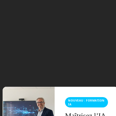
En Route vers le Futur,
votre magazine Tech sur
Youtube
NOUVEAU : FORMATION
IA
Archives
Maîtrisez l’IA