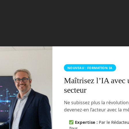
NOUVEAU : FORMATION IA
Maîtrisez l’IA avec 
secteur
Ne subissez plus la révolutio
devenez-en l’acteur avec la 
Expertise :
Par le Rédacte
Tous
.