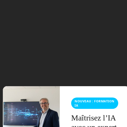
En Route vers le Futur,
votre magazine Tech sur
Youtube
NOUVEAU : FORMATION
IA
Archives
Maîtrisez l’IA
août 2026