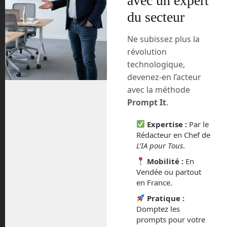
avec un expert
du secteur
juillet 2026
Ne subissez plus la
mai 2026
révolution
technologique,
mars 2026
devenez-en l’acteur
février 2026
avec la méthode
Prompt It
.
janvier 2026
Expertise :
Par le
Rédacteur en Chef de
novembre 2025
L’IA pour Tous
.
octobre 2025
Mobilité :
En
Vendée ou partout
en France.
septembre 2025
Pratique :
août 2025
Domptez les
prompts pour votre