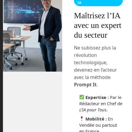
douce
énergie osmotique
ENS
Lydéric Bocquet
Pascal Le
IA
Melinaire
Rennes
Sweetch Energy
Maîtrisez l’IA
avec un expert
« AWI : une nouvelle IA créée par François Lionet
du secteur
Idefix, le petit rover de la mission MMX qui va explorer Ph
Ne subissez plus la
obos, la lune de Mars »
révolution
technologique,
devenez-en l’acteur
avec la méthode
Laisser un commentaire
Prompt It
.
Vous devez
vous connecter
pour publier un commentaire.
Expertise :
Par le
Rédacteur en Chef de
Ce site utilise Akismet pour réduire les indésirables.
En
L’IA pour Tous
.
savoir plus sur la façon dont les données de vos
Mobilité :
En
commentaires sont traitées
.
Vendée ou partout
en France.