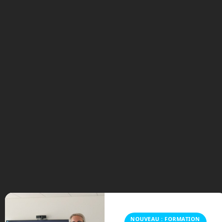
Vers une énergie propre et à profusion ?
Les centrales à fusion nucléaire.
NOUVEAU : FORMATION
Tags:
Bretagne
Bruno Mottet
diffusion osmotique
eau