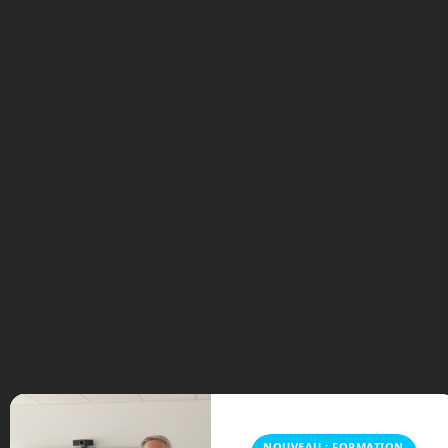
Tags:
aérien
avion
avion-cargo
biocarburant
DL200
Droneliner
transport aérien
transport de fret
« Futurs Numériques S03E03 : 50ème – Spéciale Vendé
e French Tech
Dall-E 3, déjà inclus dans Bing de Microsoft »
Laisser un commentaire
Vous devez
vous connecter
pour publier un commentaire.
Ce site utilise Akismet pour réduire les indésirables.
En
savoir plus sur la façon dont les données de vos
NOUVEAU : FORMATION