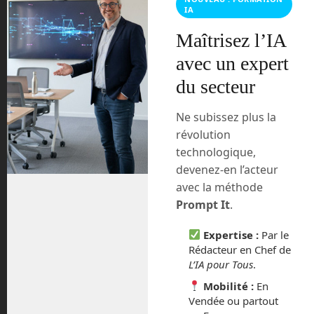
commentaires sont traitées
.
IA
Maîtrisez l’IA
avec un expert
du secteur
Ne subissez plus la
révolution
technologique,
devenez-en l’acteur
avec la méthode
En Route vers le Futur,
Prompt It
.
votre magazine Tech sur
Expertise :
Par le
Youtube
Rédacteur en Chef de
L’IA pour Tous
.
Mobilité :
En
Vendée ou partout