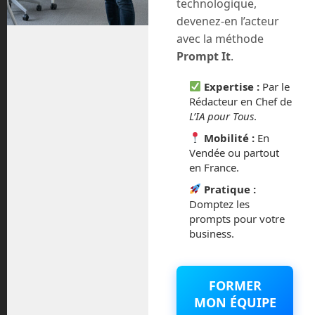
technologique,
commentaires sont traitées
.
devenez-en l’acteur
avec la méthode
Prompt It
.
Expertise :
Par le
Rédacteur en Chef de
L’IA pour Tous
.
Mobilité :
En
Vendée ou partout
en France.
Pratique :
Domptez les
En Route vers le Futur,
prompts pour votre
votre magazine Tech sur
business.
Youtube
FORMER
MON ÉQUIPE