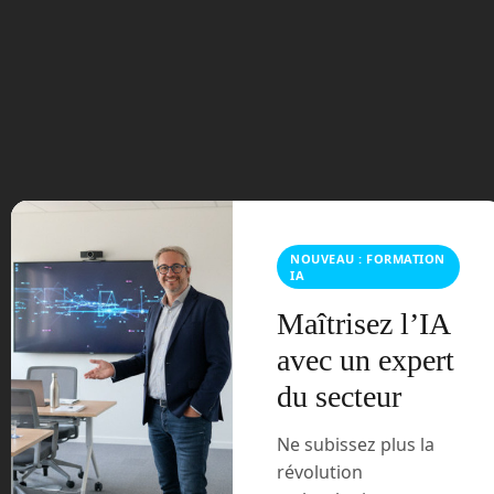
Tags:
AI
bing
ChatGPT
dall-e
Dall-e 3
GPT-4
ia
intelligence
artificielle
Microsoft
OpenAI
« Droneliner : des avions cargos sans pilotes
Un robot qui marche et exprime des émotions : Disney se
lâche »
NOUVEAU : FORMATION
IA
Maîtrisez l’IA
avec un expert
Laisser un commentaire
du secteur
Vous devez
vous connecter
pour publier un commentaire.
Ne subissez plus la
Ce site utilise Akismet pour réduire les indésirables.
En
révolution
savoir plus sur la façon dont les données de vos