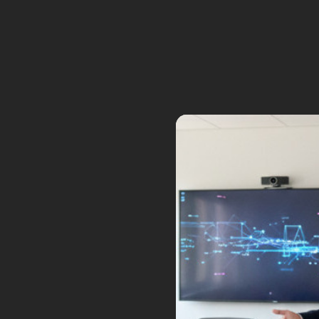
La série de robots Kepler est équ
système, associé à une carte mèr
et de reconnaître son environnemen
est également doté de capteurs t
un capteur de vitesse. Ces techn
multimodale avec son environnem