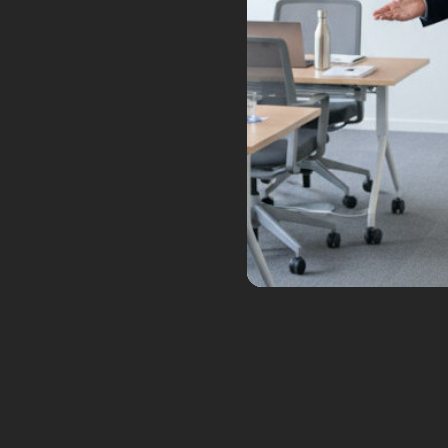
Une démonstration
Le Kepler, parfois surnommé Kepl
2024 (Consumer Electronics Show) 
Microsoft
. Une des rumeurs qui ci
entre 20 000 et 30 000 dollars. Si
dans l’industrie des robots humano
de masse de robots est leur coût 
humanoïde abordable, cela pourra
Le Kepler de Kepler Robotics est 
d’autres robots comme l’
Optimus
adaptées à différents environnemen
ce robot pourrait être un acteur ma
pourra atteindre une vitesse de dé