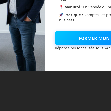
Mobilité :
En Vendée ou pa
Pratique :
Domptez les pr
business.
 impressionnante
erbot, a fait une démonstration impressionnante au CES
FORMER MON 
où il a attiré l’attention de Satya Nadella, PDG de
Réponse personnalisée sous 24h
rcule concerne le prix du Kepler, qui pourrait être compris
 ces chiffres se confirment, cela pourrait changer la donne
ïdes. En effet, l’un des principaux obstacles à la production
élevé. Si Kepler Robotics parvient à proposer un robot
it révolutionner de nombreux secteurs.
un robot humanoïde fascinant qui pourrait bien rivaliser avec
de
Tesla
ou le
Figure 01
. Avec ses différentes versions
ts, ses mains agiles et son système d’intelligence artificielle,
jeur dans l’industrie de la robotique. Reste à savoir s’il
placement plus élevée et à quel prix il sera disponible. En