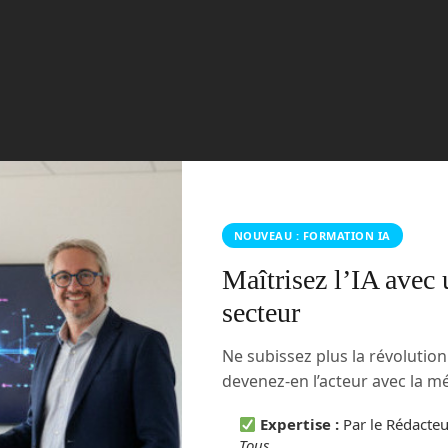
ipée d’un système d’
intelligence artificielle
appelé Nebula. Ce
e de calcul haute performance, permet au robot de percevoir
t en utilisant la vision 3D et la reconnaissance visuelle. Il
els qu’une caméra, un microphone, un capteur de pression ou
ologies avancées permettent au Kepler d’interagir de manière
ent.
NOUVEAU : FORMATION IA
Maîtrisez l’IA avec 
secteur
Ne subissez plus la révolutio
devenez-en l’acteur avec la 
Expertise :
Par le Rédacte
Tous
.