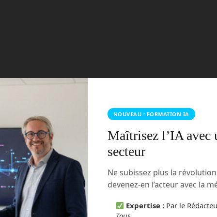
rt de rêve, non ?
ue, c’est normal en effet. Mais cela manquait cruellement de
 60 ?
successeurs 1960B, 1962A, 1962B, 1962C, Mars1, Zond2 et
NOUVEAU : FORMATION IA
environ une mission sur 2 qui tente d’aller en direction de la
Maîtrisez l’IA avec 
secteur
Ne subissez plus la révolutio
devenez-en l’acteur avec la 
Expertise :
Par le Rédacte
Tous
.