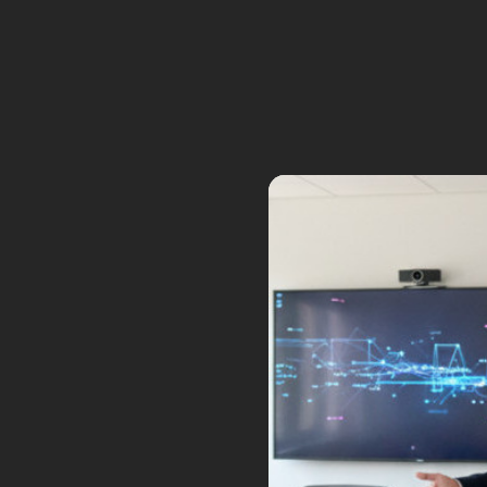
extraordinaires.
C’est bien de garder une pa
Vu les connaissances de l’époq
rigueur scientifique.
Bon, et ce robot des années
Ce fut un échec… comme ses 
Mariner 3. Et finalement comme 
planète rouge.