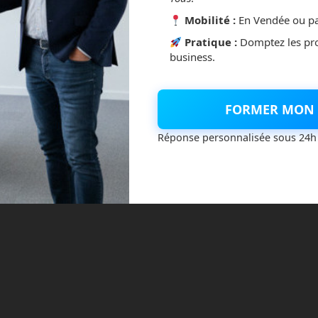
Mobilité :
En Vendée ou pa
Pratique :
Domptez les pr
business.
onde à atteindre Mars. © NASA
FORMER MON 
65 que la sonde américaine Mariner 4 s’approche suffisamment
voyer ses premières photos depuis l’espace.
Réponse personnalisée sous 24h
x alors !
daient à un monde un peu plus aride que la Terre mais avec
végétation. Et finalement, les 22 photos en basse résolution
ge gris semblable à la Lune, avec de nombreux cratères
cte qu’une très fine couche atmosphérique, une température
0 et pas de champs magnétique. Adieu les fantasmes de
! On ne croit définitivement plus à la vie sur cette planète…
t la première mission qui arrive à atteindre Mars et même à