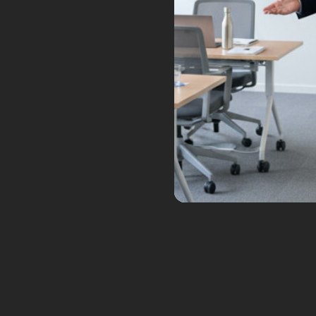
Mariner 4, première s
C’est finalement en juillet 19
de Mars pour la survoler et en
Haaa ! Ils ont dû être heureu
Ben, pas vraiment… Ils s’atten
des traces de vies comme de la 
qui arrivent montrent un paysa
d’impacts. De plus, on ne déte
au sol de 100° en dessous de 
nouveaux continents à explorer 
En novembre 1971, Mariner 9 es