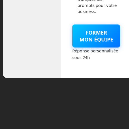
prompts pour votre
Et Perseverance ?
business.
La semaine dernière, c’est au tour du
robot Perseverance d’atterrir sur Mars.
FORMER
Ce robot est un cousin très proche de
MON ÉQUIPE
Curiosity. Ils ont la même apparence, la
même façon d’atterrir mais des
Réponse personnalisée
expériences scientifiques différentes.
sous 24h
Curiosity devait détecter des traces de
matières organiques, et il l’a fait.
Perseverance va essayer d’aller plus loin
et détecter des traces de vie
microbienne, passées voire présentes.
Comme Curiosity, de nombreux
instruments scientifiques embarqués
sont d’origine française et des
scientifiques toulousains travaillent en
étroite collaboration avec l’équipe
américaine.