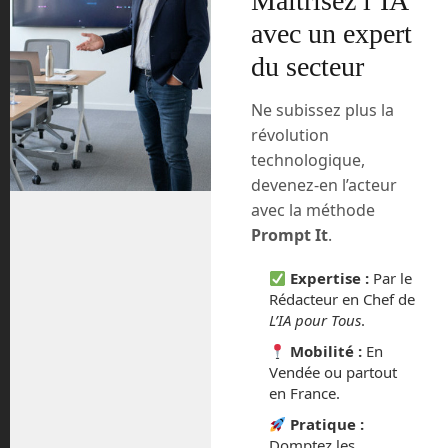
Maîtrisez l’IA
avec un expert
du secteur
Ne subissez plus la
révolution
Du plus petit au plus
grand : Sojourner,
technologique,
Spirit/Opportunity,
devenez-en l’acteur
Curiosity. © NASA
avec la méthode
Avec plus de 20 km déjà parcourus,
Prompt It
.
Curiosity nous a apporté un lot
conséquent d’images de paysages
Expertise :
Par le
fantastiques de montagnes, de dunes,
Rédacteur en Chef de
de cratères. Le robot a découvert un
L’IA pour Tous
.
ancien lac, un cycle du méthane qui
Mobilité :
En
pourrait provenir d’une vie microbienne,
Vendée ou partout
des traces organique c’est à dire les
en France.
briques nécessaires pour fabriquer la
Pratique :
vie.
Domptez les