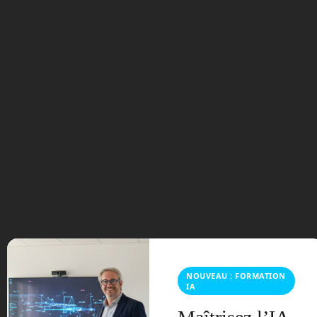
Vous imaginez que les 7 minutes de
cette descente, avec la complexité que
cela engendre, sont d’une terreur
énorme pour les ingénieurs de la NASA
qui ne peuvent rien faire à une telle
distance. Ils ne font que lire la télémétrie
et les différentes logs qui indiquent que
les étapes se sont bien passées les unes
après les autres. Cette expression des
« 7 minutes de terreur » est depuis
restée.
Même si ce rover est américain, de
nombreux appareils scientifiques
embarqués sur le robot sont européens,
et même français. De nombreux
scientifiques toulousains collaborent sur
NOUVEAU : FORMATION
Curiosity. D’où une certaine fierté
IA
nationale autour de ce robot.