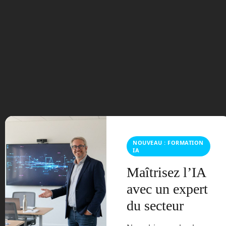
Tags:
aldebaran
ces 2023
Enchanted Toos
Jérôme
Monceau
Mirokai
Miroki
robot
robotique
robots
softbank
Vivatech
Vivatech 2023
« Ariane 5 : un dernier vol pour une fusée légendaire
NOUVEAU : FORMATION
Virgin Galactic : le premier vol commercial pourrait avoir li
IA
eu fin juin »
Maîtrisez l’IA
avec un expert
du secteur
Laisser un commentaire