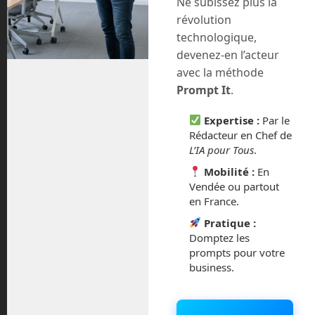
Ne subissez plus la
Vous devez
vous connecter
pour publier un commentaire.
révolution
technologique,
Ce site utilise Akismet pour réduire les indésirables.
En
devenez-en l’acteur
savoir plus sur la façon dont les données de vos
avec la méthode
commentaires sont traitées
.
Prompt It
.
Expertise :
Par le
Rédacteur en Chef de
L’IA pour Tous
.
Mobilité :
En
Vendée ou partout
en France.
Pratique :
Domptez les
prompts pour votre
business.
En Route vers le Futur,
votre magazine Tech sur