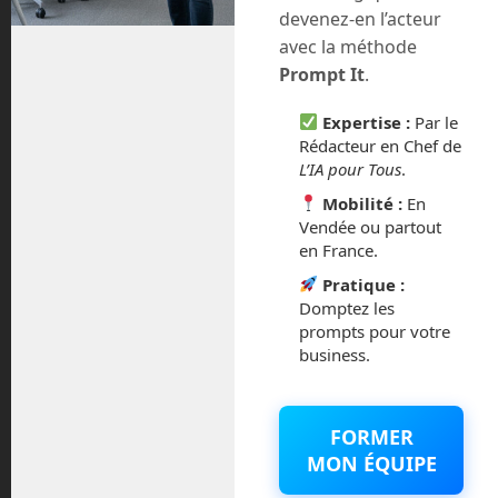
devenez-en l’acteur
avec la méthode
Depuis 2005, Aldebaran Robotics
Prompt It
.
représente le symbole de la robotique
humanoïde à la française. Appuyé
Expertise :
Par le
désormais par les capitaux japonais de
Rédacteur en Chef de
Softbank, l’entreprise a déjà montré ce
L’IA pour Tous
.
qu’elle savait faire et est même le leader
Mobilité :
En
de la robotique humanoïde avec la vente
Vendée ou partout
de plus de 5 000 Nao à travers le
en France.
monde. Ce ne sont pas moins […]
Pratique :
Domptez les
Tags:
aldebaran
Read more
robotics
nao
prompts pour votre
pepper
robot
robotique
romeo
business.
FORMER
19
Planète Robots 28 en kiosque
MON ÉQUIPE
Août