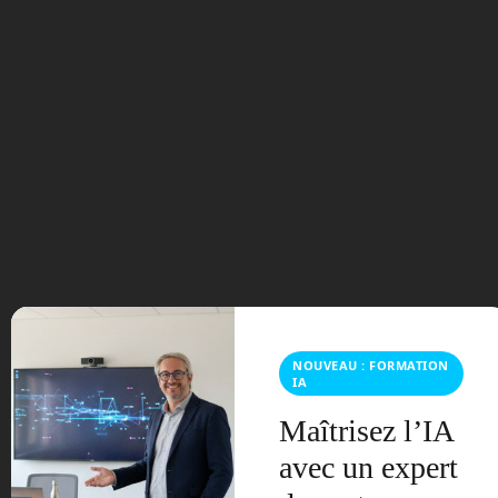
Laisser un commentaire
Vous devez
vous connecter
pour publier un commentaire.
Ce site utilise Akismet pour réduire les indésirables.
En
savoir plus sur la façon dont les données de vos
commentaires sont traitées
.
NOUVEAU : FORMATION
IA
Maîtrisez l’IA
avec un expert