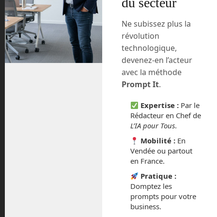
du secteur
Ne subissez plus la
En Route vers le Futur,
révolution
votre magazine Tech sur
technologique,
devenez-en l’acteur
Youtube
avec la méthode
Prompt It
.
Expertise :
Par le
Rédacteur en Chef de
L’IA pour Tous
.
Archives
Mobilité :
En
Vendée ou partout
en France.
août 2026
Pratique :
Domptez les
juillet 2026
prompts pour votre
business.
mai 2026