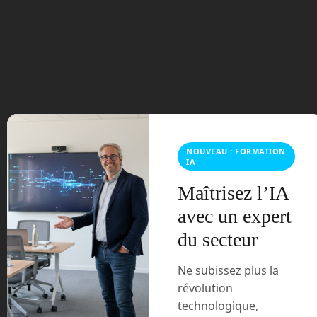
septembre 2023
août 2023
juillet 2023
juin 2023
mars 2021
NOUVEAU : FORMATION
IA
février 2021
Maîtrisez l’IA
janvier 2021
avec un expert
du secteur
décembre 2020
Ne subissez plus la
novembre 2020
révolution
juillet 2020
technologique,