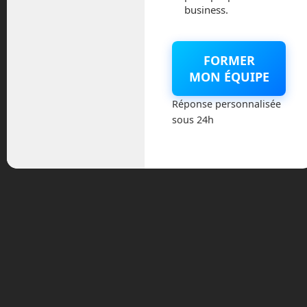
business.
FORMER
En Route vers le Futur,
MON ÉQUIPE
votre magazine Tech sur
Réponse personnalisée
Youtube
sous 24h
Archives
août 2026
juillet 2026