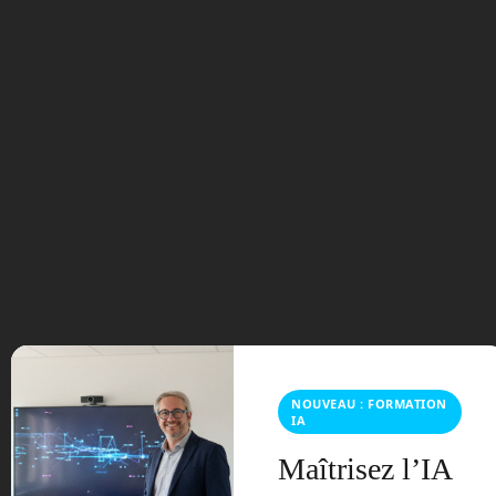
Tags:
AI
Beryl Howell
droit
droit d'auteur
droit de l'IA
droit du
robot
Europe
ia
intelligence artificielle
Stephen Thaler
USCO
« Apollo d’Apptronik, un robot humanoïde pour les entrep
NOUVEAU : FORMATION
IA
ôts
Maîtrisez l’IA
SpaceX : le Starship prêt à s’envoler vers l’orbite malgré l