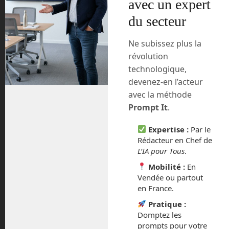
avec un expert
es obstacles »
du secteur
Ne subissez plus la
révolution
technologique,
Laisser un commentaire
devenez-en l’acteur
Vous devez
vous connecter
pour publier un commentaire.
avec la méthode
Prompt It
.
Ce site utilise Akismet pour réduire les indésirables.
En
savoir plus sur la façon dont les données de vos
Expertise :
Par le
commentaires sont traitées
.
Rédacteur en Chef de
L’IA pour Tous
.
Mobilité :
En
Vendée ou partout
en France.
Pratique :
Domptez les
prompts pour votre