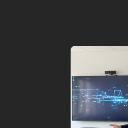
© Tsubame Industries
Une prouesse tech
Il a fallu deux ans et demi à Tsub
se compose de tubes en fer, d’all
constitue de plastique renforcé pa
batterie de 300 V qui lui assure 
joysticks, deux pédales, quatre é
passer du mode robot au mode véh
de sécurité, comme un bouton d’a
d’évacuation.