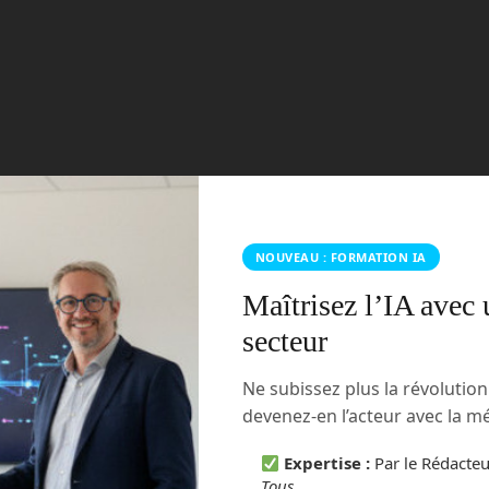
nologique
NOUVEAU : FORMATION IA
Maîtrisez l’IA avec 
ame Industries pour concevoir et le fabriquer Archax. Le robot
iage d’aluminium et de plaques d’acier. Sa carrosserie se
secteur
r des fibres et de filament 3D imprimé. Il fonctionne avec une
une autonomie d’une heure environ. Le cockpit se dote de deux
Ne subissez plus la révolutio
crans reliés aux neuf caméras du robot et un écran tactile pour
devenez-en l’acteur avec la 
icule. Le robot dispose également de plusieurs dispositifs
rrêt d’urgence, un capteur de contact et une trappe
Expertise :
Par le Rédacte
Tous
.