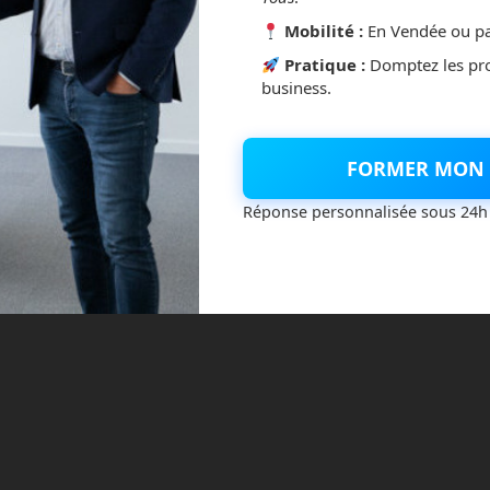
Mobilité :
En Vendée ou pa
Pratique :
Domptez les pr
business.
FORMER MON 
Réponse personnalisée sous 24h