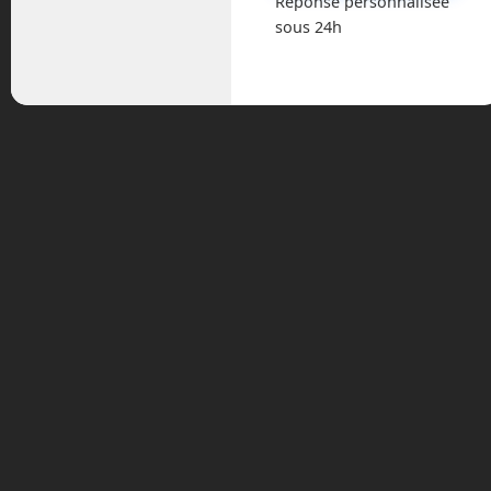
Réponse personnalisée
sous 24h
Toyota promet de régler un bon nombre
des désagréments de la voiture
électrique pour une partie de la
population avec une nouvelle génération
de batterie à électrolyte solide.
Tags:
batterie
Read more
batterie à
électrolyte solide
EV
lithium-ion
lithium-métal
Toyota
véhicule électrique
voiture
électrique
« Older posts