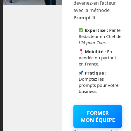
devenez-en l’acteur
Tags:
4NE-1
cobot
Read more
avec la méthode
humanoïde
intelligence
Prompt It
.
artificielle
LARA
MAV
Neura Robotics
robot
robot collaboratif
Robot
Operating System
robotique
robots
ROS
Expertise :
Par le
Rédacteur en Chef de
L’IA pour Tous
.
6
Toyota présente une batterie à
Mobilité :
En
Juil
Vendée ou partout
électrolyte solide qui permet de
en France.
rouler 1 200 km
Pratique :
Domptez les
Posted by:
Frédéric Boisdron
Categories:
Mobilité
No comments
prompts pour votre
business.
FORMER
MON ÉQUIPE