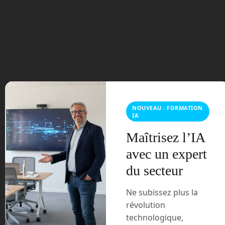
Posted by:
Frédéric Boisdron
Categories:
Humanoïdes
Industrie
No comments
NOUVEAU : FORMATION
IA
La société Neura Robotics, fondée en
Maîtrisez l’IA
2019, développe des robots intelligents
avec un expert
capables de collaborer avec les humains
du secteur
de manière naturelle et sûre. Son
dernier produit, le robot 4NE-1, se
Ne subissez plus la
présente comme un assistant personnel
polyvalent pour tous les domaines de la
révolution
vie.
technologique,