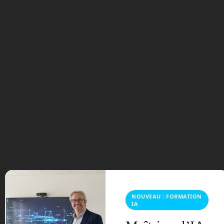
Read more
Halo Portfolio
ces
2021
charge
mentale
Chevrolet
Bolt EUV
comment réduire sa charge mentale
Frédéric Boisdron
general motors electrique
gm
gm
electrique
JetBot 90 AI+
moflin
moflin robot
robot
aspirateur samsung
robot bien etre
robot samsung
samsung
Samsung Bot Care
samsung bot care robot
samsung bot chef
samsung Bot Handy
samsung
jetbot 90 ai+
samsung pet care
samsung robots
super
cruise
taxi volant
taxi volant GM
Vanguard Industries
8
Raspberry Pi, un ordinateur
Déc
complet à moins de 80 €
Posted by:
Frédéric Boisdron
Categories:
En
Route vers le Futur
No comments
NOUVEAU : FORMATION
IA