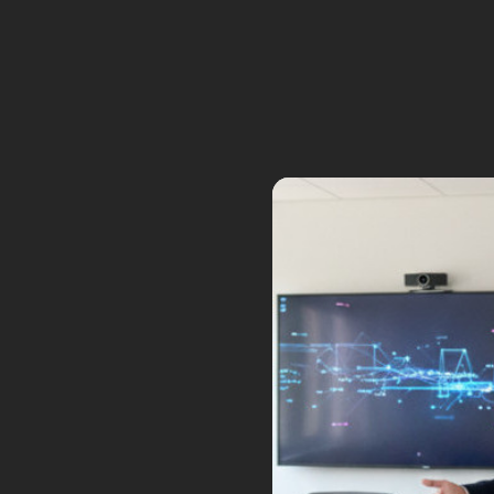
Samsung a profité du CES 2024,
présenter son nouveau projet de 
qui se déplace de manière auto
accomplissant des tâches.
Tags:
ballie
ces
ces 2024
compagno
11
Mars : la NASA soupçon
Sep
Posted by:
Frédéric Boisdron
Ca