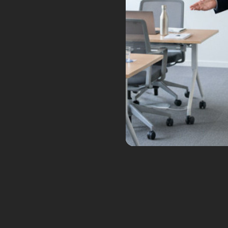
Le rover Perseverance identifi
Après validation scientifique, 
la plus convaincante depuis le 
Tags:
astrobiologie
biosignatures
cr
perseverance
robot
robotique
robots
5
SIDO 2024 : 10 ans d’i
Sep
Posted by:
Frédéric Boisdron
Ca
Informatique
Robotique de service
X