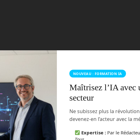
 le plus grand salon mondial de l’électronique, pour
robot domestique : Ballie. Il s’agit d’une petite boule jaune
nome dans la maison, en suivant son propriétaire ou en
n
domotique
iot
robot compagnon
robots
samsung
Read more
NOUVEAU : FORMATION IA
Maîtrisez l’IA avec 
secteur
ne des traces de vie ancienne
tegories:
Astronautique
No comments
Ne subissez plus la révolutio
devenez-en l’acteur avec la 
Expertise :
Par le Rédacte
Tous
.