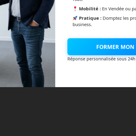
Mobilité :
En Vendée ou pa
Pratique :
Domptez les pr
business.
e des biosignatures prometteuses dans le cratère Jezero.
FORMER MON 
ces traces de vie ancienne sur Mars constituent la découverte
début de l’exploration martienne.
Réponse personnalisée sous 24h
atère Jezero
exploration spatiale
mars
nasa
Read more
traces de vie ancienne
nnovation au cœur de l’industrie 4.0
tegories:
Business
Cobotique
Evènement
IA
Impression 3D
Industrie
R
No comments