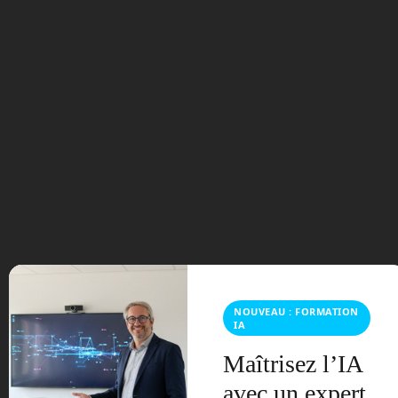
Buddy, le robot compagnon qui vous battra aux jeux de q
uizz »
Laisser un commentaire
Vous devez
vous connecter
pour publier un commentaire.
Ce site utilise Akismet pour réduire les indésirables.
En
savoir plus sur la façon dont les données de vos
commentaires sont traitées
.
NOUVEAU : FORMATION
IA
Maîtrisez l’IA
avec un expert