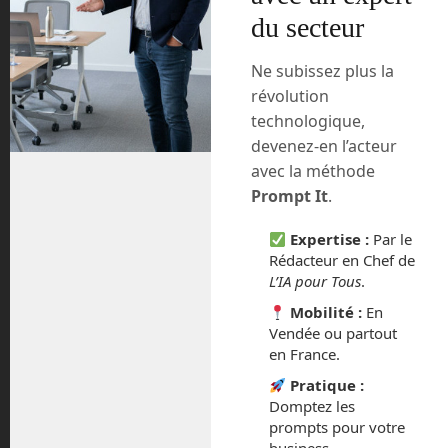
du secteur
Ne subissez plus la
révolution
En Route vers le Futur,
technologique,
votre magazine Tech sur
devenez-en l’acteur
Youtube
avec la méthode
Prompt It
.
Expertise :
Par le
Rédacteur en Chef de
L’IA pour Tous
.
Mobilité :
En
Archives
Vendée ou partout
en France.
Pratique :
août 2026
Domptez les
prompts pour votre
juillet 2026