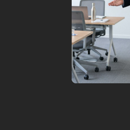
La journaliste Elisabeth Petit
avons discuté de mes différents 
nouveau média de presse a été
la chronique « En Route vers le 
Tags:
écoles
Elisabeth Petit
en route 
lycées
magazine
Ouest France
réalit
6
Futurs Numériques S03E
Fév
d’Optimus
Posted by:
Frédéric Boisdron
Ca