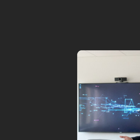
Après un an de travail acharné
NEOS, un nouveau magazine de v
avons le regret de vous annonce
depuis le 1er juin.
Tags:
mort
neos
19
Ouest France fait un fo
Mar
Posted by:
Frédéric Boisdron
Ca