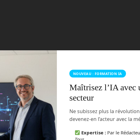
 pour compléter un premier numéro de ce qui devait être
ulgarisation sur les nouvelles technologies du futur, nous
r son abandon définitif alors que celui-ci est prêt à 100%
Read more
NOUVEAU : FORMATION IA
Maîtrisez l’IA avec 
cus sur notre nouveau projet
secteur
tegories:
Boisdron.com
1 Comment
Ne subissez plus la révolutio
devenez-en l’acteur avec la 
Expertise :
Par le Rédacte
Tous
.