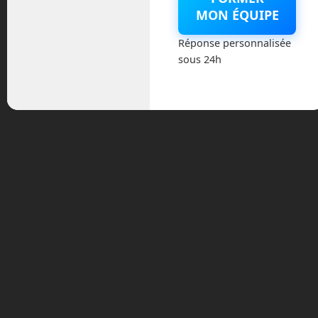
MON ÉQUIPE
Catégories
Réponse personnalisée
sous 24h
Actualités
Astronautique
Blog
Boisdron.com
Business
Chroniques
Cobotique
Conférence