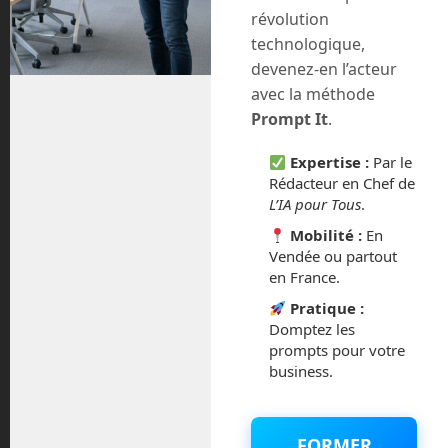
décembre 2020
révolution
technologique,
novembre 2020
devenez-en l’acteur
avec la méthode
juillet 2020
Prompt It
.
août 2018
Expertise :
Par le
Rédacteur en Chef de
juillet 2016
L’IA pour Tous
.
Mobilité :
En
février 2016
Vendée ou partout
en France.
octobre 2014
Pratique :
Domptez les
septembre 2014
prompts pour votre
business.
août 2014
FORMER