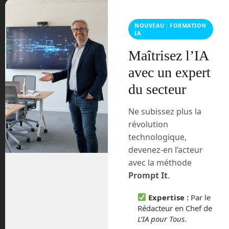
smartphones avec une puce 7 nm, le
nouvel exosquelette Apogee+ de
German Bionic, Tintin IA, Microsoft
NOUVEAU : FORMATION
IA
Designer, les cookies tiers […]
Maîtrisez l’IA
Tags:
blue frog
Read more
robotics
buddy
avec un expert
DMA
exosquelette
Huawei
llm
Microsoft
Microsoft Designer
podcast
programme
du secteur
lunaire chinois
robot
robotique
robots
smartphone
Tintin
Ne subissez plus la
révolution
technologique,
28
[ERVLF48] Comment générer une
devenez-en l’acteur
Sep
vidéo grâce à l’IA ?
avec la méthode
Prompt It
.
Posted by:
Frédéric Boisdron
Categories:
En
Route vers le Futur
No comments
Expertise :
Par le
Rédacteur en Chef de
L’IA pour Tous
.