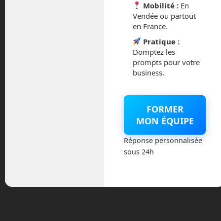
Mobilité :
En
Vendée ou partout
en France.
Pratique :
Domptez les
prompts pour votre
En Route vers le Futur revient pour une
business.
nouvelle saison. Le premier épisode
permet de s’initier aux IA génératives
(création de textes, d’images, de
FORMER
musique). La vidéos est une succession
MON ÉQUIPE
de tutoriels simples et concis. Produire
une vidéo à l’aide d’IA n’est qu’un
Réponse personnalisée
prétexte pour présenter chacune d’elles.
sous 24h
Tags:
ChatGPT
en
Read more
route vers le futur
ERVLF
Frédéric
Boisdron
générer
une vidéo
tuto IA
youtube