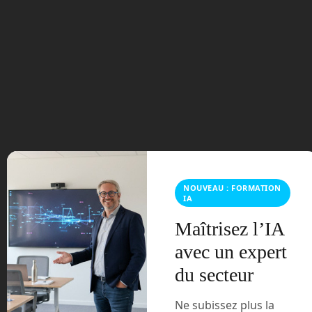
Tags:
adobe
Adobe Creative Cloud
adobe express
adobe
Firefly
AI
Coalition for Content Provenance and Authenticity
Content Authenticity Initiative
ia
ia générative
intelligence
artificielle
« Futurs Numériques S3E02 : Ceux qui parlaient de la fin
de Calibri
Serendix50, des maisons imprimées en 3D à moins de 4
NOUVEAU : FORMATION
IA
0 000 € »
Maîtrisez l’IA
avec un expert
du secteur
Laisser un commentaire
Ne subissez plus la
Vous devez
vous connecter
pour publier un commentaire.