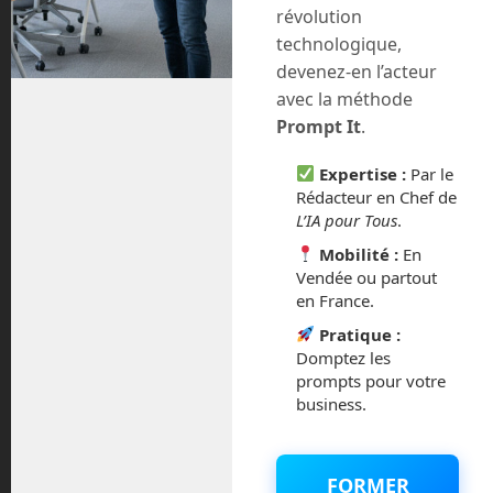
révolution
Ce site utilise Akismet pour réduire les indésirables.
En
technologique,
savoir plus sur la façon dont les données de vos
devenez-en l’acteur
commentaires sont traitées
.
avec la méthode
Prompt It
.
Expertise :
Par le
Rédacteur en Chef de
L’IA pour Tous
.
Mobilité :
En
Vendée ou partout
en France.
Pratique :
Domptez les
prompts pour votre
En Route vers le Futur,
business.
votre magazine Tech sur
Youtube
FORMER