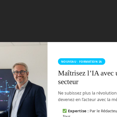
NOUVEAU : FORMATION IA
Maîtrisez l’IA avec 
secteur
Ne subissez plus la révolutio
devenez-en l’acteur avec la 
Expertise :
Par le Rédacte
Tous
.