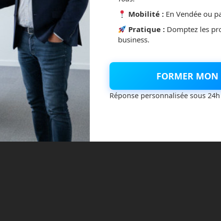
Mobilité :
En Vendée ou pa
Pratique :
Domptez les pr
business.
FORMER MON 
Réponse personnalisée sous 24h