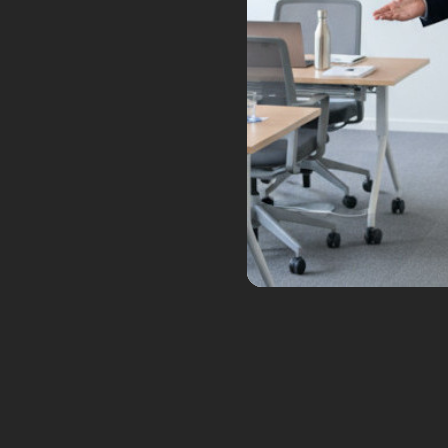
Le salon Innorobo renaît les 1
sa disparition, cette renaissance
robotique française.
Tags:
24
Aldebaran, pionnier Fr
Fév
repreneur
Posted by:
Frédéric Boisdron
Ca