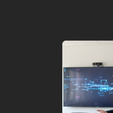
européen de la robotique industr
domination croissante des géan
Tags:
abb
robot
robotique
robots
sof
10
Innorobo 2025 : le salo
Sep
Lyon
Posted by:
Frédéric Boisdron
Ca